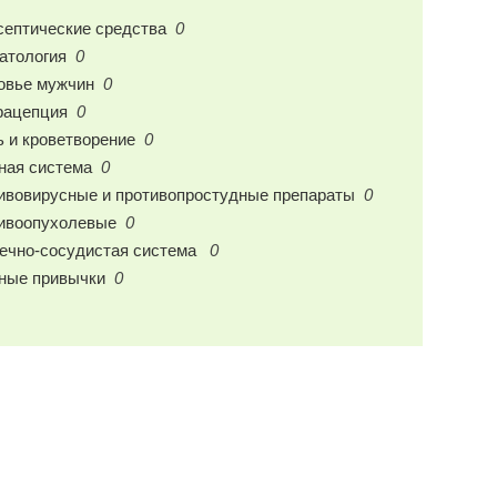
септические средства
0
атология
0
овье мужчин
0
рацепция
0
ь и кроветворение
0
ная система
0
ивовирусные и противопростудные препараты
0
ивоопухолевые
0
ечно-сосудистая система
0
ные привычки
0