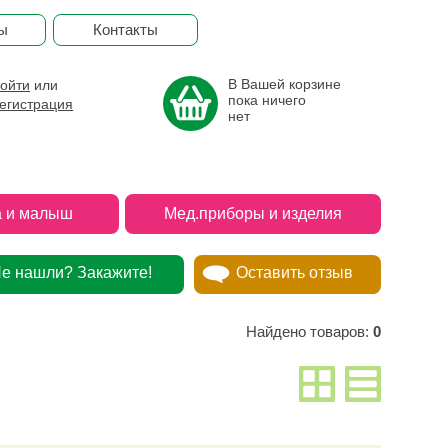
ы
Контакты
В Вашей корзине
ойти
или
пока ничего
егистрация
нет
 и малыш
Мед.приборы и изделия
е нашли? Закажите!
Оставить отзыв
Найдено товаров:
0