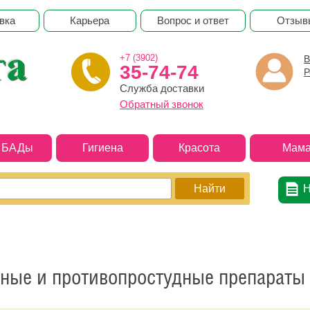
вка
Карьера
Вопрос и ответ
Отзыв
+7 (3902)
В
35-74-74
Р
Служба доставки
Обратный звонок
и БАДы
Гигиена
Красота
Мама
Н
сные и противопростудные препараты