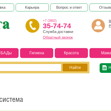
вка
Карьера
Вопрос и ответ
Отзыв
+7 (3902)
В
35-74-74
Р
Служба доставки
Обратный звонок
и БАДы
Гигиена
Красота
Мама
Н
 система