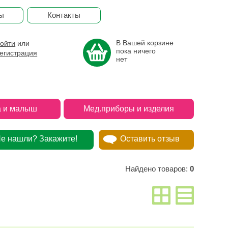
ы
Контакты
В Вашей корзине
ойти
или
пока ничего
егистрация
нет
 и малыш
Мед.приборы и изделия
е нашли? Закажите!
Оставить отзыв
Найдено товаров:
0