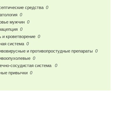
септические средства
0
атология
0
овье мужчин
0
рацепция
0
ь и кроветворение
0
ная система
0
ивовирусные и противопростудные препараты
0
ивоопухолевые
0
ечно-сосудистая система
0
ные привычки
0