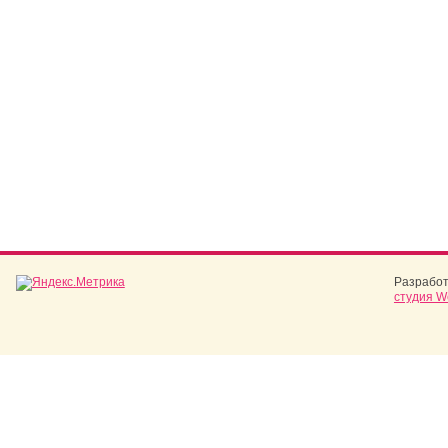
Разработ
студия W