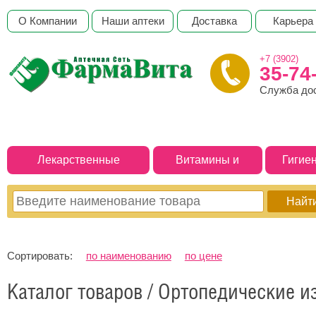
О Компании
Наши аптеки
Доставка
Карьера
+7 (3902)
35-74
Служба до
Лекарственные
Витамины и
Гигие
препараты
БАДы
Сортировать:
по наименованию
по цене
Каталог товаров / Ортопедические и