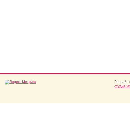
Разработ
студия W