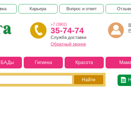
вка
Карьера
Вопрос и ответ
Отзыв
+7 (3902)
В
35-74-74
Р
Служба доставки
Обратный звонок
и БАДы
Гигиена
Красота
Мама
Н