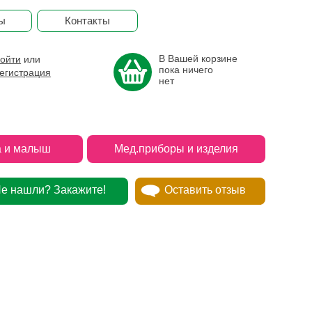
ы
Контакты
В Вашей корзине
ойти
или
пока ничего
егистрация
нет
 и малыш
Мед.приборы и изделия
е нашли? Закажите!
Оставить отзыв