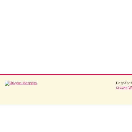
Разработ
студия W