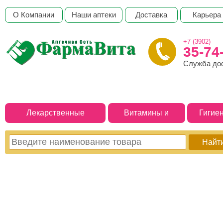
О Компании
Наши аптеки
Доставка
Карьера
+7 (3902)
35-74
Служба до
Лекарственные
Витамины и
Гигие
препараты
БАДы