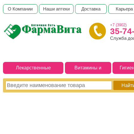
О Компании
Наши аптеки
Доставка
Карьера
+7 (3902)
35-74
Служба до
Лекарственные
Витамины и
Гигие
препараты
БАДы