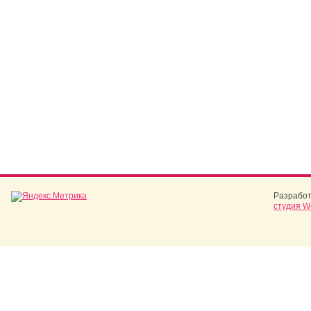
Разработ
студия W