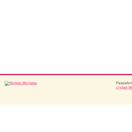
Разработ
студия W