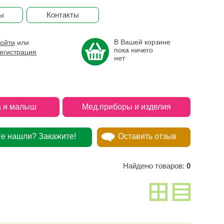
ы
Контакты
В Вашей корзине
ойти
или
пока ничего
егистрация
нет
 и малыш
Мед.приборы и изделия
е нашли? Закажите!
Оставить отзыв
Найдено товаров:
0