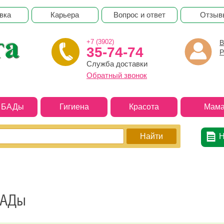
вка
Карьера
Вопрос и ответ
Отзыв
+7 (3902)
В
35-74-74
Р
Служба доставки
Обратный звонок
и БАДы
Гигиена
Красота
Мама
Н
БАДы