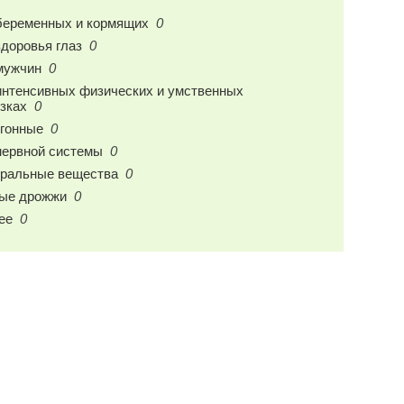
беременных и кормящих
0
здоровья глаз
0
мужчин
0
интенсивных физических и умственных
узках
0
гонные
0
нервной системы
0
ральные вещества
0
ые дрожжи
0
ее
0